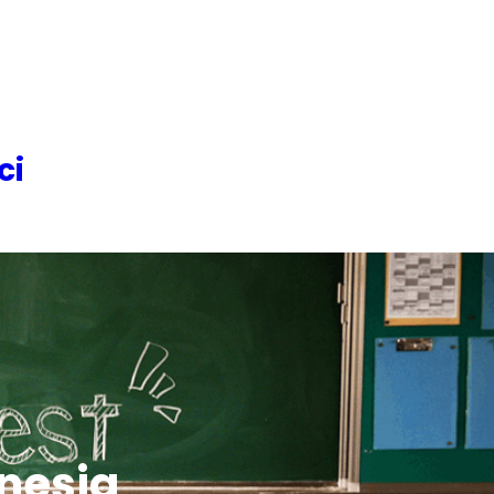
ci
nesia