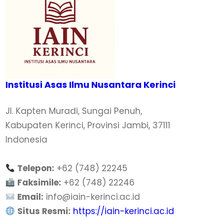
Institusi Asas Ilmu Nusantara Kerinci
Jl. Kapten Muradi, Sungai Penuh,
Kabupaten Kerinci, Provinsi Jambi, 37111
Indonesia
Telepon:
+62 (748) 22245
Faksimile:
+62 (748) 22246
Email:
info@iain-kerinci.ac.id
Situs Resmi:
https://iain-kerinci.ac.id