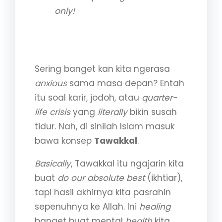
only!
2. Tawakkal: The Real
Antidote for Overthinking
Sering banget kan kita ngerasa
anxious
sama masa depan? Entah
itu soal karir, jodoh, atau
quarter-
life crisis
yang
literally
bikin susah
tidur. Nah, di sinilah Islam masuk
bawa konsep
Tawakkal
.
Basically
, Tawakkal itu ngajarin kita
buat
do our absolute best
(ikhtiar),
tapi hasil akhirnya kita pasrahin
sepenuhnya ke Allah. Ini
healing
banget buat mental
health
kita.