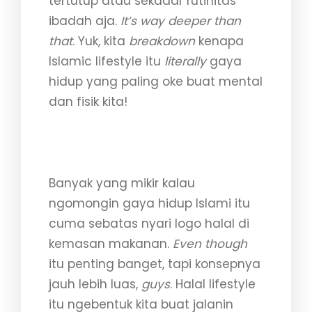
tertutup atau sekadar rutinitas
ibadah aja.
It’s way deeper than
that
. Yuk, kita
breakdown
kenapa
Islamic lifestyle itu
literally
gaya
hidup yang paling oke buat mental
dan fisik kita!
1. Halal Lifestyle: Lebih dari
Sekadar Makanan
Banyak yang mikir kalau
ngomongin gaya hidup Islami itu
cuma sebatas nyari logo halal di
kemasan makanan.
Even though
itu penting banget, tapi konsepnya
jauh lebih luas,
guys
. Halal lifestyle
itu ngebentuk kita buat jalanin