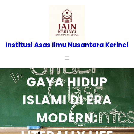
Skip
to
content
Institusi Asas Ilmu Nusantara Kerinci
GAYA HIDUP
ISLAMI DI ERA
MODERN: