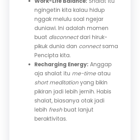
Work-Life Balance:
Shalat itu
ngingetin kita kalau hidup
nggak melulu soal ngejar
duniawi. Ini adalah momen
buat
disconnect
dari hiruk-
pikuk dunia dan
connect
sama
Pencipta kita.
Recharging Energy:
Anggap
aja shalat itu
me-time
atau
short meditation
yang bikin
pikiran jadi lebih jernih. Habis
shalat, biasanya otak jadi
lebih
fresh
buat lanjut
beraktivitas.
4. Sedekah: Cara Paling