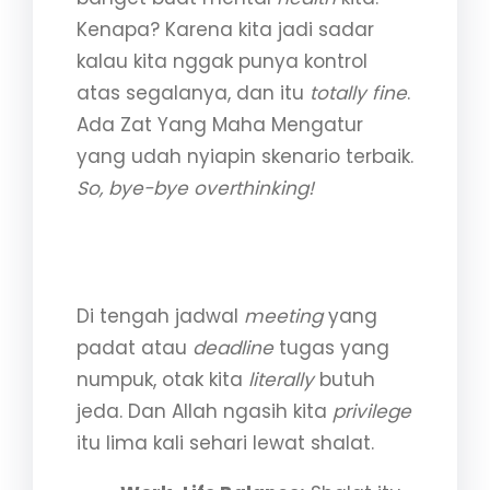
Kenapa? Karena kita jadi sadar
kalau kita nggak punya kontrol
atas segalanya, dan itu
totally fine
.
Ada Zat Yang Maha Mengatur
yang udah nyiapin skenario terbaik.
So, bye-bye overthinking!
3. Shalat: The Ultimate Pause
Button
Di tengah jadwal
meeting
yang
padat atau
deadline
tugas yang
numpuk, otak kita
literally
butuh
jeda. Dan Allah ngasih kita
privilege
itu lima kali sehari lewat shalat.