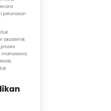
secara
i pelunasan
ntuk
er akademik
 proses
k mahasiswa.
esak,
tuk
dikan