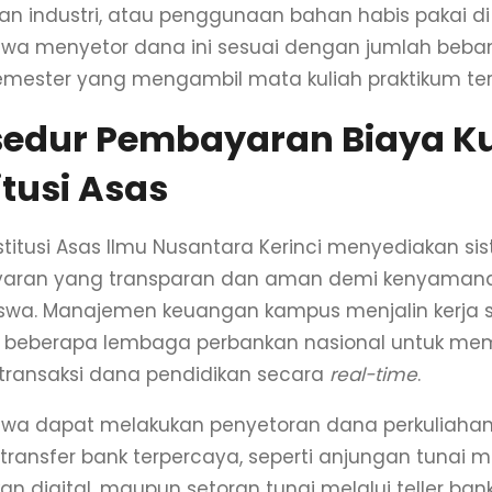
an industri, atau penggunaan bahan habis pakai di
wa menyetor dana ini sesuai dengan jumlah beba
semester yang mengambil mata kuliah praktikum ter
sedur Pembayaran Biaya Ku
itusi Asas
nstitusi Asas Ilmu Nusantara Kerinci menyediakan si
aran yang transparan dan aman demi kenyaman
wa. Manajemen keuangan kampus menjalin kerja 
 beberapa lembaga perbankan nasional untuk me
 transaksi dana pendidikan secara
real-time
.
wa dapat melakukan penyetoran dana perkuliahan
transfer bank terpercaya, seperti anjungan tunai man
n digital, maupun setoran tunai melalui teller bank