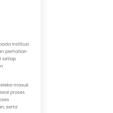
h
ada institusi
n perhatian
 setiap
un
eleksi masuk.
awal proses
oses
an, serta