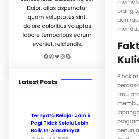
memaham
Dolor, alias aspernatur
orang t
quam voluptates sint,
dan rap
dolore doloribus voluptas
mendat
labore temporibus earum
Fak
eveniet, reiciendis.
Facebook
WordPress
Twitter
Instagram
Skype
Kuli
Pihak m
Latest Posts
berdasa
ilmu at
membutu
lapang
Ternyata Belajar Jam 5
program
Pagi Tidak Selalu Lebih
penunja
Baik, Ini Alasannya!
August 7, 2026