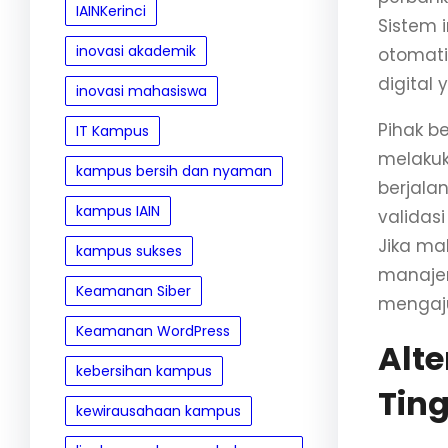
IAINKerinci
Sistem 
inovasi akademik
otomati
digital 
inovasi mahasiswa
Pihak 
IT Kampus
melakuk
kampus bersih dan nyaman
berjala
kampus IAIN
validas
Jika m
kampus sukses
manaje
Keamanan Siber
mengaju
Keamanan WordPress
Alt
kebersihan kampus
Ting
kewirausahaan kampus