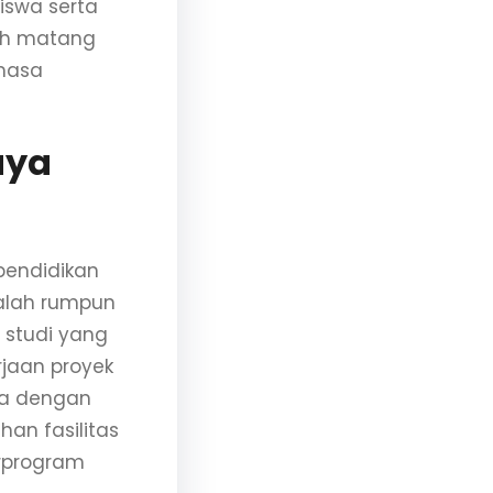
iswa serta
bih matang
 masa
aya
pendidikan
alah rumpun
 studi yang
jaan proyek
da dengan
han fasilitas
arprogram