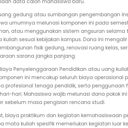
laan data calon mahasiswa baru.
uang gedung atau sumbangan pengembangan insti
swa umumnya melunasi komponen ini pada semes
ahan, atau menggunakan sistem angsuran selama 
 kuliah sesuai kebijakan kampus. Dana ini mengali
embangunan fisik gedung, renovasi ruang kelas, ser
araan sarana jangka panjang.
 Biaya Penyelenggaraan Pendidikan atau uang kuli
Komponen ini mencakup seluruh biaya operasional 
asa profesional tenaga pendidik, serta penggunaan f
ehari-hari. Mahasiswa wajib melunasi dana pokok ini
r sebelum masa pengisian rencana studi.
, biaya praktikum dan kegiatan kemahasiswaan p
a mata kuliah spesifik memerlukan kegiatan luar ke