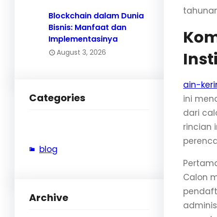
tahunan
Blockchain dalam Dunia
Bisnis: Manfaat dan
Kom
Implementasinya
August 3, 2026
Inst
ain-keri
Categories
ini me
dari ca
rincian
perenca
blog
Pertama
Calon m
pendaft
Archive
administ