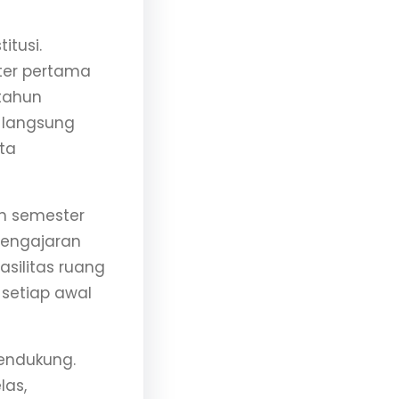
tusi.
ter pertama
tahun
r langsung
ta
ah semester
pengajaran
asilitas ruang
 setiap awal
endukung.
las,