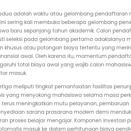
kedua adalah waktu atau gelombang pendaftaran 
si ini sering kali membuka beberapa gelombang pe
wa baru sepanjang tahun akademik. Calon pendaf
ti seleksi pada gelombang pertama adakalanya 
an khusus atau potongan biaya tertentu yang mer
inansial awal. Oleh karena itu, momentum pendaft
ruhi total biaya awal yang wajib calon mahasisw
tar masuk.
ketiga meliputi tingkat pemanfaatan fasilitas penun
s yang menyokong mahasiswa selama masa perkul
terus meningkatkan mutu pelayanan, pembaruan t
penyediaan sarana prasarana modern demi mendu
ran proses belajar mengajar. Komponen investasi p
otomatis masuk ke dalam perhitungan biaya pendi