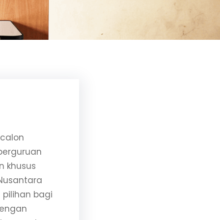
calon
 perguruan
n khusus
Nusantara
 pilihan bagi
 Dengan