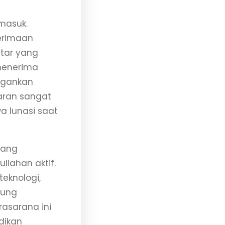
masuk.
nerimaan
tar yang
menerima
ingankan
aran sangat
a lunasi saat
jang
iahan aktif.
eknologi,
kung
rasarana ini
dikan