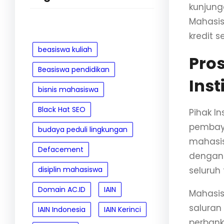
kunjung
Mahasis
kredit 
beasiswa kuliah
Pro
Beasiswa pendidikan
Inst
bisnis mahasiswa
Black Hat SEO
Pihak I
pembay
budaya peduli lingkungan
mahasis
Defacement
dengan
disiplin mahasiswa
seluruh
Domain AC.ID
IAIN
Mahasis
saluran 
IAIN Indonesia
IAIN Kerinci
perbanka