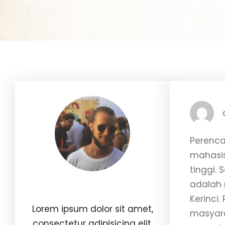
Perenca
mahasis
tinggi.
adalah 
Williams Brown
Kerinci.
Lorem ipsum dolor sit amet,
masyara
consectetur adipisicing elit.