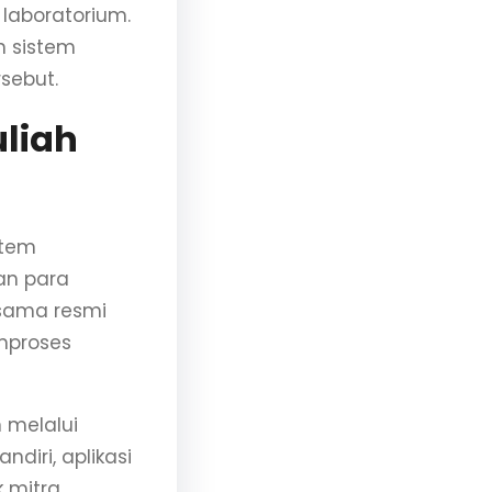
 laboratorium.
n sistem
sebut.
liah
stem
an para
sama resmi
mproses
 melalui
diri, aplikasi
 mitra.