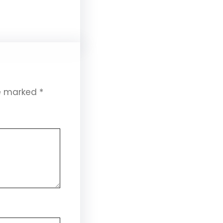
re marked
*