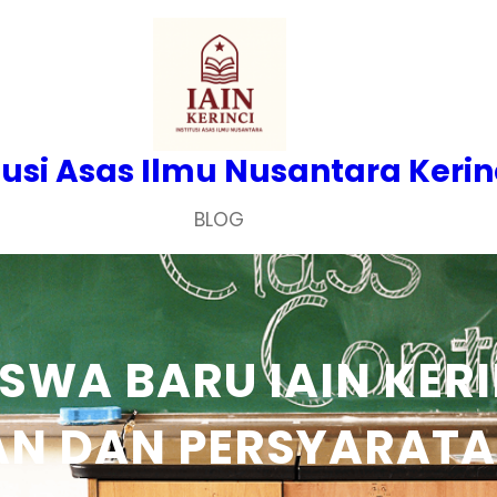
tusi Asas Ilmu Nusantara Kerin
BLOG
SWA BARU IAIN KER
N DAN PERSYARATA