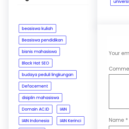
universi
beasiswa kuliah
Leave
Beasiswa pendidikan
bisnis mahasiswa
Your ema
Black Hat SEO
Comme
budaya peduli lingkungan
Defacement
disiplin mahasiswa
Domain AC.ID
IAIN
Name
*
IAIN Indonesia
IAIN Kerinci