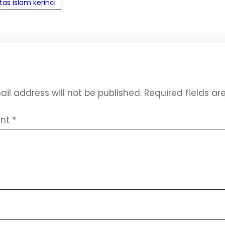
tas islam kerinci
 a Reply
il address will not be published.
Required fields a
nt
*