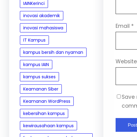
IAINKerinci
inovasi akademik
Email
*
inovasi mahasiswa
IT Kampus
kampus bersih dan nyaman
Websit
kampus IAIN
kampus sukses
Keamanan Siber
Save 
Keamanan WordPress
comm
kebersihan kampus
kewirausahaan kampus