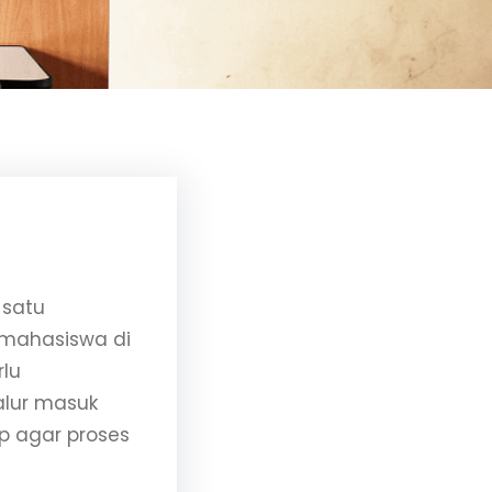
 satu
 mahasiswa di
rlu
alur masuk
ap agar proses