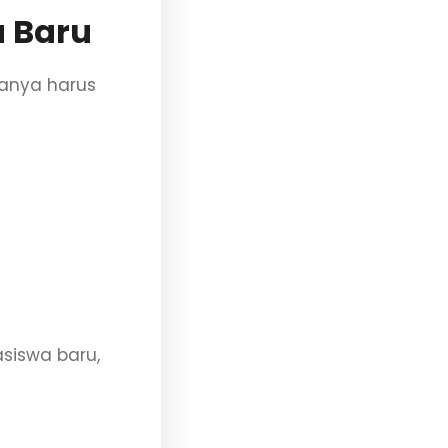
 Baru
sanya harus
asiswa baru,
an nilai