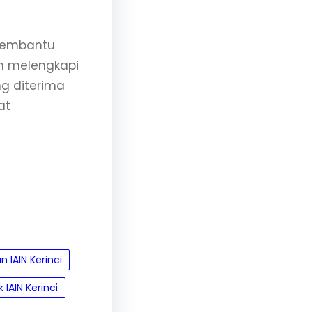
 membantu
n melengkapi
ng diterima
at
 IAIN Kerinci
 IAIN Kerinci