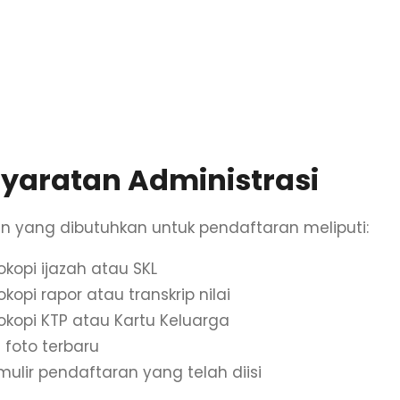
 Prestasi
– Untuk calon mahasiswa yang memiliki p
mik, keagamaan, atau bidang lainnya.
 Mandiri / Pindahan
– Bagi calon mahasiswa yang 
h dari perguruan tinggi lain.
syaratan Administrasi
 yang dibutuhkan untuk pendaftaran meliputi:
okopi ijazah atau SKL
okopi rapor atau transkrip nilai
okopi KTP atau Kartu Keluarga
 foto terbaru
mulir pendaftaran yang telah diisi