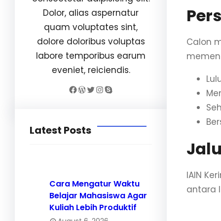
Per
Dolor, alias aspernatur
quam voluptates sint,
dolore doloribus voluptas
Calon m
labore temporibus earum
memenuh
eveniet, reiciendis.
Lul
Facebook
WordPress
Twitter
Instagram
Skype
Mem
Seh
Ber
Latest Posts
Jal
IAIN Ke
Cara Mengatur Waktu
antara l
Belajar Mahasiswa Agar
Kuliah Lebih Produktif
Jalur
August 6, 2026