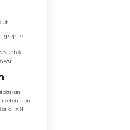
lui:
engkapan
kan untuk
iswa.
n
elakukan
ai ketentuan
r di IAIN