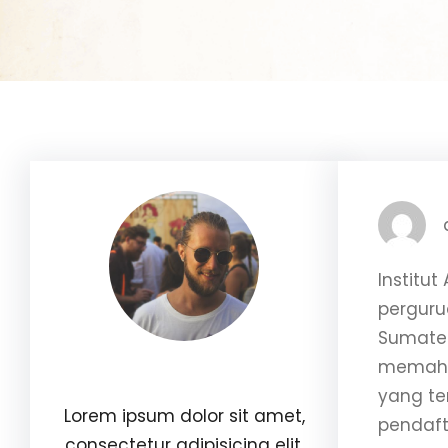
Institu
perguru
Sumater
memaham
Williams Brown
yang te
Lorem ipsum dolor sit amet,
pendaft
consectetur adipisicing elit.