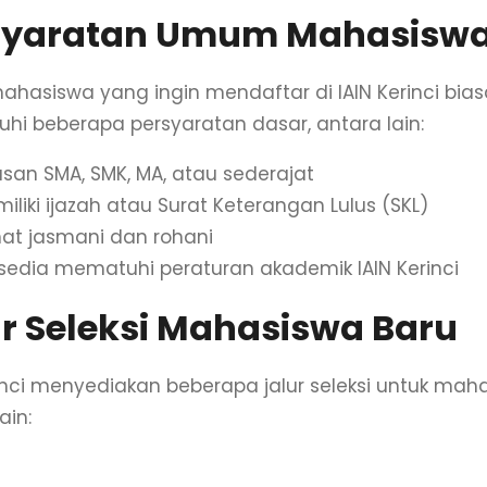
syaratan Umum Mahasiswa
ahasiswa yang ingin mendaftar di IAIN Kerinci bia
i beberapa persyaratan dasar, antara lain:
usan SMA, SMK, MA, atau sederajat
iliki ijazah atau Surat Keterangan Lulus (SKL)
at jasmani dan rohani
sedia mematuhi peraturan akademik IAIN Kerinci
ur Seleksi Mahasiswa Baru
rinci menyediakan beberapa jalur seleksi untuk mah
ain:
 Reguler
– Seleksi berdasarkan dokumen akademik d