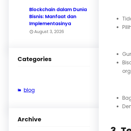
d. Be
Blockchain dalam Dunia
Bisnis: Manfaat dan
Tid
Implementasinya
Pil
August 3, 2026
e. Ma
Gun
Categories
Bis
org
f. Ko
blog
Bag
Den
Archive
3. 