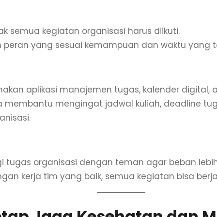
lajar Mengatakan “Tidak”
ak semua kegiatan organisasi harus diikuti.
ih peran yang sesuai kemampuan dan waktu yang t
nfaatkan Teknologi
akan aplikasi manajemen tugas, kalender digital, 
a membantu mengingat jadwal kuliah, deadline tug
anisasi.
laborasi dengan Teman
i tugas organisasi dengan teman agar beban lebih
gan kerja tim yang baik, semua kegiatan bisa berja
Tetap Jaga Kesehatan dan M