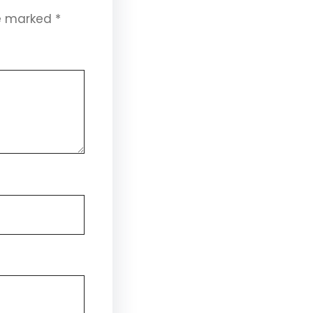
re marked
*