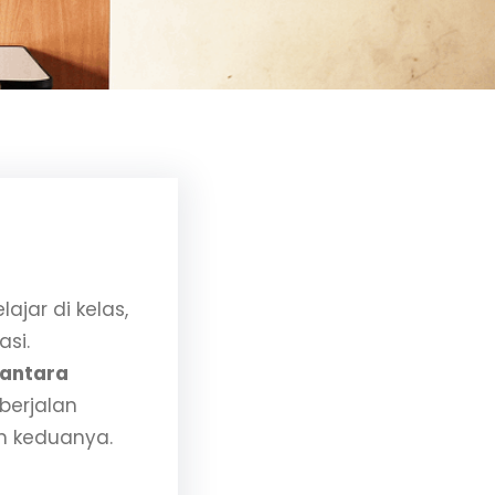
ajar di kelas,
asi.
antara
berjalan
an keduanya.