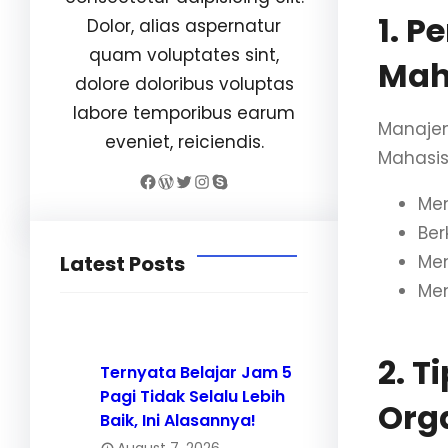
1. 
Dolor, alias aspernatur
quam voluptates sint,
Mah
dolore doloribus voluptas
labore temporibus earum
Manajem
eveniet, reiciendis.
Mahasis
Facebook
WordPress
Twitter
Instagram
Skype
Men
Ber
Latest Posts
Men
Me
2. 
Ternyata Belajar Jam 5
Pagi Tidak Selalu Lebih
Org
Baik, Ini Alasannya!
August 7, 2026