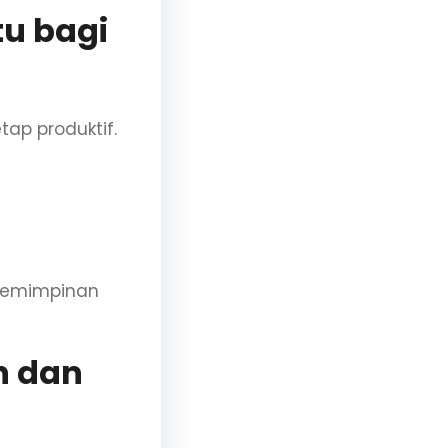
u bagi
ap produktif.
pemimpinan
h dan