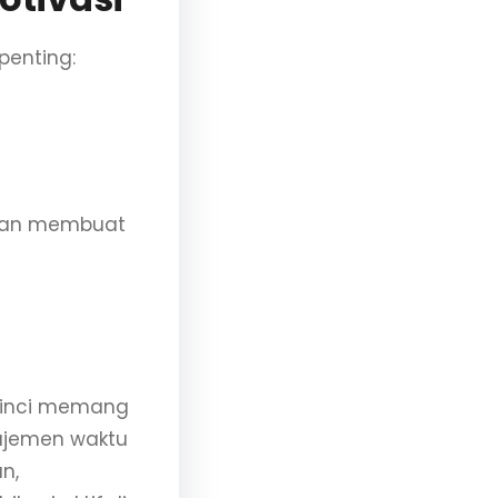
penting:
akan membuat
erinci memang
ajemen waktu
n,