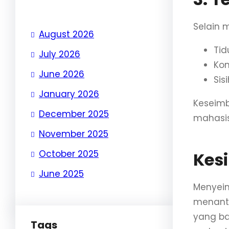
Selain 
August 2026
Tid
July 2026
Kon
June 2026
Sis
January 2026
Keseimb
December 2025
mahasis
November 2025
October 2025
Kes
June 2025
Menyeim
menanta
yang ba
Tags