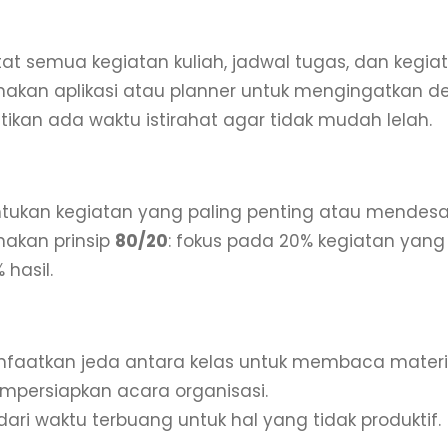
at Jadwal Harian dan Mingguan
at semua kegiatan kuliah, jadwal tugas, dan kegiat
akan aplikasi atau planner untuk mengingatkan de
tikan ada waktu istirahat agar tidak mudah lelah.
oritaskan Kegiatan
tukan kegiatan yang paling penting atau mendesa
akan prinsip
80/20
: fokus pada 20% kegiatan yan
 hasil.
nakan Waktu Luang dengan Efektif
faatkan jeda antara kelas untuk membaca materi
persiapkan acara organisasi.
dari waktu terbuang untuk hal yang tidak produktif.