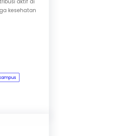
ibusi aktif di
jaga kesehatan
 kampus