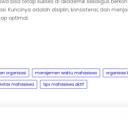
wa bisa tetap sukses di akademik sekaligus berkontr
asi. Kuncinya adalah disiplin, konsistensi, dan men
tap optimal.
dan organisasi
manajemen waktu mahasiswa
organisasi
ivitas mahasiswa
tips mahasiswa aktif
 a Reply