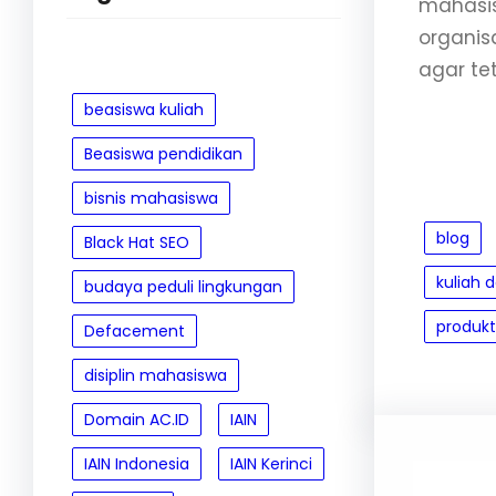
mahasis
organis
agar te
beasiswa kuliah
Beasiswa pendidikan
bisnis mahasiswa
blog
Black Hat SEO
kuliah 
budaya peduli lingkungan
produkt
Defacement
disiplin mahasiswa
Domain AC.ID
IAIN
IAIN Indonesia
IAIN Kerinci
Leave