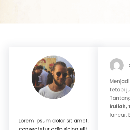
Menjadi 
tetapi 
Tantang
kuliah,
Williams Brown
lancar.
Lorem ipsum dolor sit amet,
consectetur adipisicing elit.