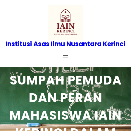
Skip
to
content
Institusi Asas Ilmu Nusantara Kerinci
SUMPAH PEMUDA
DAN PERAN
MAHASISWA IAIN