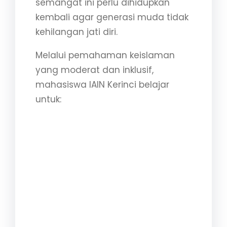
semangat ini perlu dihidupkan
kembali agar generasi muda tidak
kehilangan jati diri.
Melalui pemahaman keislaman
yang moderat dan inklusif,
mahasiswa IAIN Kerinci belajar
untuk:
Menjaga toleransi antarumat
beragama dan suku bangsa.
Menumbuhkan semangat
nasionalisme yang sejalan
dengan ajaran Islam.
Mengembangkan etika dan
moralitas sebagai cerminan